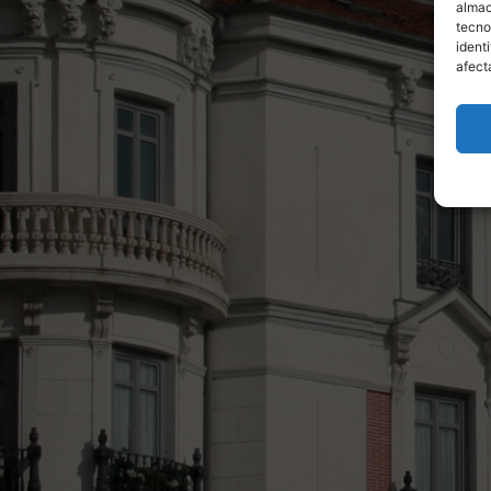
almac
tecno
ident
afect