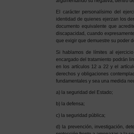
argumentando su negativa, dentro de
El carácter personalísimo del ejer
identidad de quienes ejerzan los d
documento equivalente que acredit
discapacidad, cuando expresamente a
que exigir que demuestre su poder d
Si hablamos de límites al ejercici
encargado del tratamiento podrán lim
en los artículos 12 a 22 y el artí
derechos y obligaciones contemplado
fundamentales y sea una medida nec
a)
la seguridad del Estado;
b)
la defensa;
c)
la seguridad pública;
d)
la prevención, investigación, de
protección frente a amenazas a la se