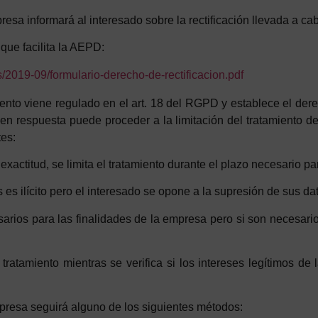
resa informará al interesado sobre la rectificación llevada a ca
que facilita la AEPD:
es/2019-09/formulario-derecho-de-rectificacion.pdf
miento viene regulado en el art. 18 del RGPD y establece el der
en respuesta puede proceder a la limitación del tratamiento de
tes:
actitud, se limita el tratamiento durante el plazo necesario para
s es ilícito pero el interesado se opone a la supresión de sus da
arios para las finalidades de la empresa pero si son necesari
tratamiento mientras se verifica si los intereses legítimos de
empresa seguirá alguno de los siguientes métodos: