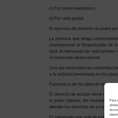
c) Por correo electrónico.
d) Por carta postal.
El ejercicio del derecho no podrá ser
La persona que tenga conocimiento 
(normalmente el Responsable de Seg
dará al interesado las indicaciones 
el interesado desea ejercer.
Una vez realizadas las comprobacion
a la solicitud presentada en los pla
Pasamos a ver los tipos de derechos
El derecho de acceso viene regulad
Para 
el poder obtener, del responsable d
almac
atender los derechos de acceso de c
tecno
ident
El interesado que solicite este der