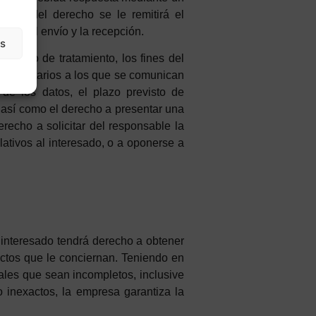
tante del derecho se le remitirá el
dite el envío y la recepción.
as
 objeto de tratamiento, los fines del
 destinatarios a los que se comunican
de los datos, el plazo previsto de
, así como el derecho a presentar una
erecho a solicitar del responsable la
lativos al interesado, o a oponerse a
l interesado tendrá derecho a obtener
xactos que le conciernan. Teniendo en
nales que sean incompletos, inclusive
 inexactos, la empresa garantiza la