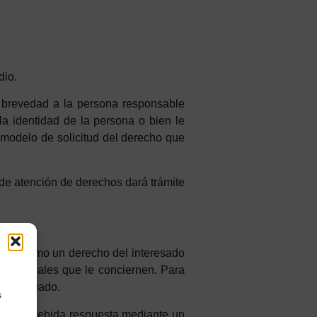
dio.
r brevedad a la persona responsable
a identidad de la persona o bien le
l modelo de solicitud del derecho que
de atención de derechos dará trámite
coge como un derecho del interesado
s personales que le conciernen. Para
tud adecuado.
s
resa la debida respuesta mediante un