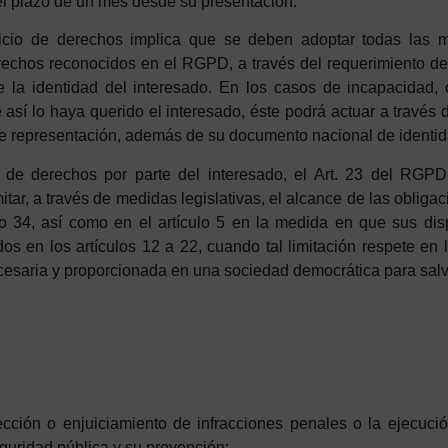
l plazo de un mes desde su presentación.
cicio de derechos implica que se deben adoptar todas las m
erechos reconocidos en el RGPD, a través del requerimiento de
e la identidad del interesado. En los casos de incapacidad,
sí lo haya querido el interesado, éste podrá actuar a través d
e representación, además de su documento nacional de identida
o de derechos por parte del interesado, el Art. 23 del RGP
itar, a través de medidas legislativas, el alcance de las obliga
culo 34, así como en el artículo 5 en la medida en que sus di
s en los artículos 12 a 22, cuando tal limitación respete en l
esaria y proporcionada en una sociedad democrática para sal
tección o enjuiciamiento de infracciones penales o la ejecuci
guridad pública y su prevención;