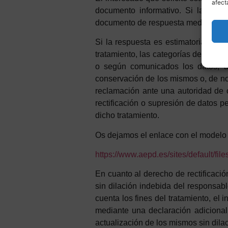
afect
documento informativo. Si la respu
documento de respuesta mediante cart
Si la respuesta es estimatoria, la i
tratamiento, las categorías de datos
o según comunicados los datos, ad
conservación de los mismos o, de no 
reclamación ante una autoridad de co
rectificación o supresión de datos p
dicho tratamiento.
Os dejamos el enlace con el modelo 
https://www.aepd.es/sites/default/fi
En cuanto al derecho de rectificació
sin dilación indebida del responsabl
cuenta los fines del tratamiento, el
mediante una declaración adicional
actualización de los mismos sin dila