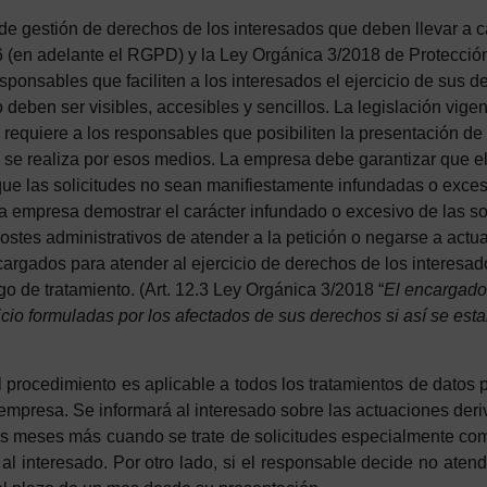
 de gestión de derechos de los interesados que deben llevar a 
 (en adelante el RGPD) y la Ley Orgánica 3/2018 de Protecció
esponsables que faciliten a los interesados el ejercicio de su
o deben ser visibles, accesibles y sencillos. La legislación vig
í requiere a los responsables que posibiliten la presentación de
 se realiza por esos medios. La empresa debe
garantizar que e
 que las solicitudes no sean manifiestamente infundadas o exces
a empresa demostrar el carácter infundado o excesivo de las so
tes administrativos de atender a la petición o negarse a actua
cargados para atender al ejercicio de derechos de los interesado
go de tratamiento. (Art. 12.3 Ley Orgánica 3/2018 “
El encargado 
icio formuladas por los afectados de sus derechos si así se estab
l procedimiento es aplicable a todos los tratamientos de datos 
empresa. Se informará al interesado sobre las actuaciones deri
s meses más cuando se trate de solicitudes especialmente comp
al interesado. Por otro lado, si el responsable decide no atende