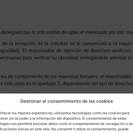
 denegado por el solo motivo de optar el interesado por otro me
de la recepción de la solicitud se lo comunicará a la mayo
uridad). El responsable de atención de derechos verificará l
necesarias para verificar su identidad, entregándole además e
es de cumplimiento de los requisitos formales, el responsable 
zos indicados en el apartado 3, dependiendo del tipo de derecho.
 que los interesados:
Gestionar el consentimiento de las cookies
o en al art. 15 del RGPD. En los considerandos 63 y 64, se re
ofrecer las mejores experiencias, utilizamos tecnologías como las cookies para
el tratamiento, confirmación de si se están tratando o no dato
enar y/o acceder a la información del dispositivo. El consentimiento de estas
ualquier interesado, la empresa
le facilita un modelo de solici
logías nos permitirá procesar datos como el comportamiento de navegación o la
ificaciones únicas en este sitio. No consentir o retirar el consentimiento, puede
echo y que se identifique convenientemente obtendrá de la emp