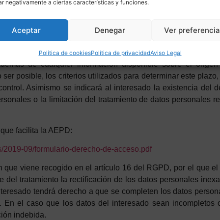
ar negativamente a ciertas características y funciones.
esta al derecho de acceso se remitiera por correo, al solici
a con acuse de recibo, burofax o cualquier otro medio que acre
Aceptar
Denegar
Ver preferenci
nformación incluirá los datos personales del interesado que son
 personales tratados así como los destinatarios o categorías de
Política de cookies
Política de privacidad
Aviso Legal
emás de cualquier información disponible sobre el origen 
ser posible, los criterios utilizados para determinar este plazo
ntrol. Asimismo se indicará al interesado la existencia del d
ersonales o la limitación del tratamiento de datos personales re
que facilita la AEPD:
les/2019-09/formulario-derecho-de-acceso.pdf
n que viene recogido en el artículo 16 del RGPD, por el que e
e del tratamiento la rectificación de los datos personales ine
 interesado tendrá derecho a que se completen los datos perso
. En el caso que los datos del interesado sean incompletos o
ción indebida.