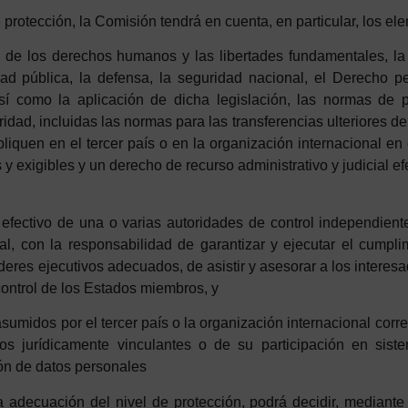
e
p
rotección
, la Comisión tendrá en cuenta, en particular, los el
 de los derechos humanos y las libertades fundamentales, la l
idad pública, la defensa, la seguridad nacional, el Derecho p
sí como la aplicación de dicha legislación, las normas de 
dad, incluidas las normas para las transferencias ulteriores de
liquen en el tercer país o en la organización internacional en 
 y exigibles y un derecho de recurso administrativo y judicial e
 efectivo de una o varias autoridades de control independient
nal, con la responsabilidad de garantizar y ejecutar el cumpl
deres ejecutivos adecuados, de asistir y asesorar a los interes
control de los Estados miembros, y
sumidos por el tercer país o la organización internacional corr
s jurídicamente vinculantes o de su participación en siste
ión de datos personales
 adecuación del nivel de protección, podrá decidir, mediante