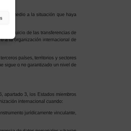
oner remedio a la situación que haya
as
in perjuicio de las transferencias de
, o a la organización internacional de
erceros países, territorios y sectores
ue sigue o no garantizado un nivel de
36, apartado 3, los Estados miembros
nización internacional cuando:
instrumento jurídicamente vinculante,
ferencia de datos personales y hayan