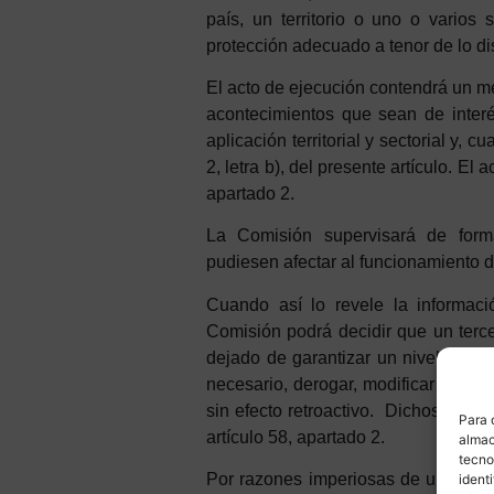
país, un territorio o uno o varios
protección adecuado a tenor de lo dis
El acto de ejecución contendrá un 
acontecimientos que sean de interé
aplicación territorial y sectorial y,
2, letra b), del presente artículo. E
apartado 2.
La
C
omisión
supervisará
d
e
f
orm
pudiesen afectar al funcionamiento d
Cuando así lo revele la información 
Comisión podrá decidir que un terce
dejado de garantizar un nivel de pr
necesario, derogar, modificar o susp
sin efecto retroactivo. Dichos a
Para 
artículo 58, apartado 2.
almac
tecno
Por razones imperiosas de urgencia
ident