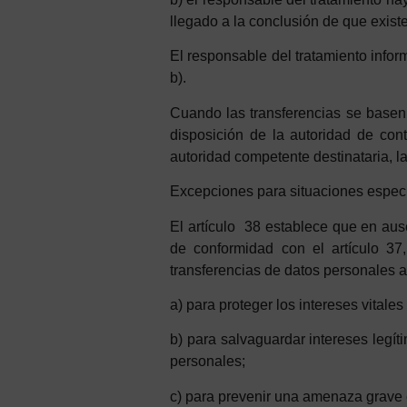
llegado a la conclusión de que exist
El responsable del tratamiento inform
b).
Cuando las transferencias se basen
disposición de la autoridad de contr
autoridad competente destinataria, la 
Ex
cepciones
pa
ra
situaciones
especí
El artículo 38 establece que en aus
de conformidad con el artículo 3
t
ransferencias
de datos personales a 
a
)
pa
r
a
p
roteger
los
i
n
t
ereses
vitales
b)
pa
ra
s
a
lvaguardar
in
t
ereses
legít
p
ersonales;
c)
pa
ra
p
revenir
u
n
a
a
menaza
grave