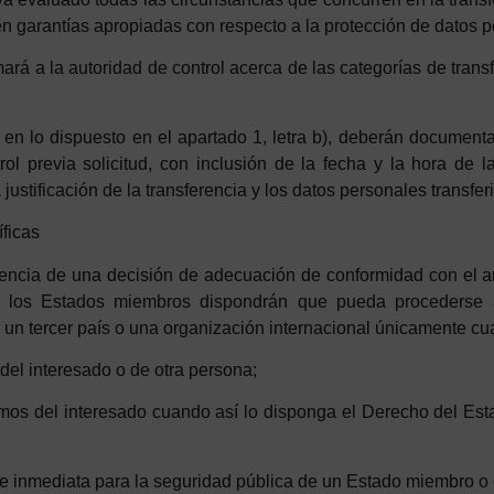
en garantías apropiadas con respecto a la protección de datos 
ará a la autoridad de control acerca de las categorías de transf
 en lo dispuesto en el apartado 1, letra b), deberán document
ol previa solicitud, con inclusión de la fecha y la hora de l
justificación de la transferencia y los datos personales transfer
ficas
encia de una decisión de adecuación de conformidad con el ar
7, los Estados miembros dispondrán que pueda
p
rocederse
un tercer país o una organización internacional
ú
ni
camente
cu
d
el
in
t
eresado
o
d
e
o
t
ra
p
ersona;
imos
d
el
in
t
eresado
cuando
a
sí
lo
d
i
sponga
el
D
erecho
d
el
E
st
e
in
mediata
p
a
ra
l
a
seguridad
pú
blica
d
e
u
n
E
stado
miembro
o