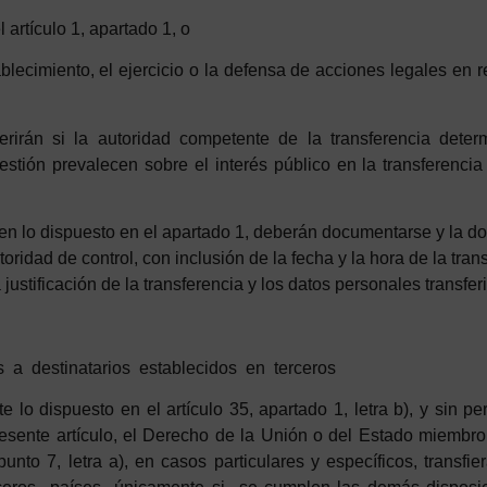
l
a
r
t
í
culo
1
,
apa
rtado
1
,
o
blecimiento,
e
l
e
j
ercicio
o
la
d
efensa
d
e
a
cciones
legales
en
r
erirán si la autoridad competente de la transferencia deter
tión prevalecen sobre el interés público en la transferencia 
en lo dispuesto en el apartado 1, deberán documentarse y la 
utoridad de control, con inclusión de la fecha y la hora de la tra
justificación de la transferencia y los datos personales transfer
s
a
d
estinatarios
establecidos
en
t
erceros
e lo dispuesto en el artículo 35, apartado 1, letra b), y sin pe
esente artículo, el Derecho de la Unión o del Estado miembro
punto 7, letra a), en casos particulares y específicos, transf