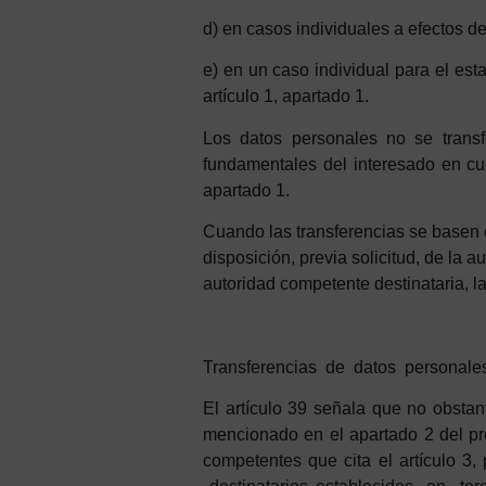
d
)
en
casos
in
d
i
viduales
a
efectos
d
e
e)
en
u
n
caso
i
n
d
i
vidual
p
a
ra
el
esta
a
r
t
í
culo
1
,
apa
rtado
1
.
Los datos personales no se transf
fundamentales del interesado en cues
apartado 1.
Cuando las transferencias se basen 
disposición, previa solicitud, de la a
autoridad competente destinataria, la 
Transferencias
d
e
d
at
os
p
ersonale
El artículo 39 señala que no obstant
mencionado en el apartado 2 del pr
competentes que cita el artículo 3, 