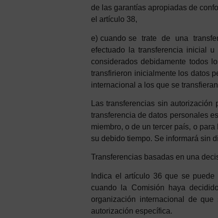
de las garantías apropiadas de confo
el artículo 38,
e) cuando se trate de una transfer
efectuado la transferencia inicial 
considerados
d
ebidamente
t
odos
l
transfirieron inicialmente los datos 
internacional a los que se transfiera
Las transferencias sin autorización 
transferencia de datos personales e
miembro, o de un tercer país, o para
su debido tiempo. Se informará sin d
Transferencias
basadas
en
u
n
a
d
eci
Indica el artículo 36 que se puede 
cuando la Comisión haya decidido q
organización internacional de que
aut
orización
específica.