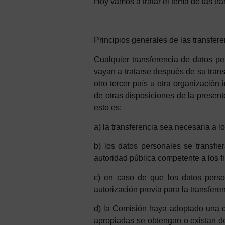
Hoy vamos a tratar el tema de las tra
P
rincipios
generales
d
e
las
t
ransfere
Cualquier transferencia de datos pe
vayan a tratarse después de su transf
otro tercer país u otra organización
de otras disposiciones de la presen
esto es:
a) la transferencia
sea
n
ecesaria
a
l
b) los datos personales se transfie
aut
oridad
p
ú
blica
competente
a los f
c) en caso de que los datos pers
aut
orización
p
revia
para la transfere
d) la Comisión haya adoptado una
apropiadas se obtengan o existan de 