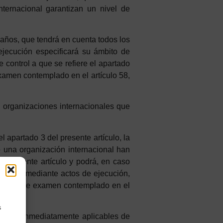
nternacional garantizan un nivel de
años, que tendrá en cuenta todos los
ejecución especificará su ámbito de
e control a que se refiere el apartado
 examen contemplado en el artículo 58,
y
organizaciones
i
n
t
ernacionales
que
 apartado 3 del presente artículo, la
o una organización internacional han
l presente artículo y podrá, en caso
rtículo, mediante actos de ejecución,
iento de examen contemplado en el
s
cución inmediatamente aplicables de