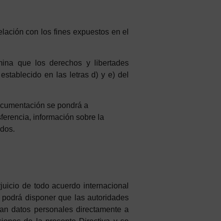
elación
con
los
f
in
es
expuestos
en
el
mina que los derechos y libertades
establecido en las letras d) y e) del
documentación se pondrá a
nsferencia, información sobre la
idos.
rjuicio de todo acuerdo internacional
 podrá disponer que las autoridades
ieran datos personales directamente a