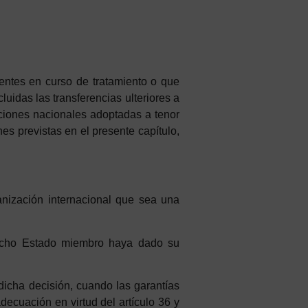
tentes en curso de tratamiento o que
luidas las transferencias ulteriores a
siciones nacionales adoptadas a tenor
nes
p
revistas
en el presente capítulo,
anización internacional
que
sea
u
n
a
cho
E
stado
miembro
ha
ya
d
a
d
o
su
 dicha decisión, cuando las garantías
decuación en virtud del artículo 36 y