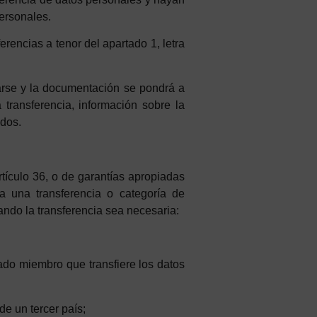
personales.
erencias a tenor del apartado 1, letra
arse y la documentación se pondrá a
a transferencia, información sobre la
idos.
tículo 36, o de garantías apropiadas
a
u
n
a
t
ransferencia
o
categoría
d
e
ando
la
t
ransferencia
sea
n
ecesaria
:
ado
m
i
embro
que
t
ransfiere
los
d
a
t
os
d
e
u
n
t
ercer
pa
í
s;