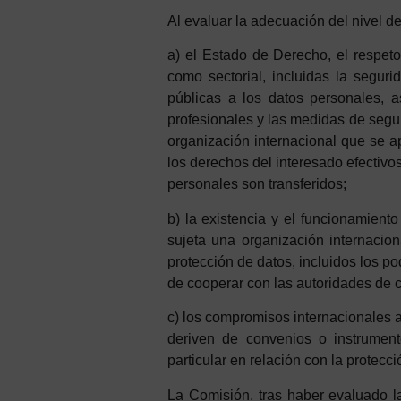
Al
evaluar
la
a
d
ecuación
d
el
n
i
vel
d
a) el Estado de Derecho, el respeto
como sectorial, incluidas la segur
públicas a los datos personales, a
profesionales y las medidas de seguri
organización internacional que se ap
los derechos del interesado efectivos
personales son transferidos;
b) la existencia y el funcionamiento
sujeta una organización internacio
protección de datos, incluidos los po
de cooperar con las autoridades de 
c) los compromisos internacionales a
deriven de convenios o instrumento
particular en relación con la protecc
La Comisión, tras haber evaluado la