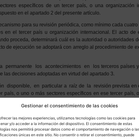
 sectores específicos de un tercer país, o una organización i
puesto en el apartado 2 del presente artículo.
mecanismo para su
revisión
p
eriódica
, como mínimo cada cuatro 
s en el tercer país u organización internacional. El acto de 
 cuando proceda, determinará cuál es la autoridad o autoridades d
l acto de ejecución se adoptará con arreglo al procedimiento de
a
p
ermanente
los
a
contecimientos
en
los
t
erceros
pa
í
ses
e las decisiones adoptadas en virtud del apartado 3.
disponible, en particular a raíz de la revisión prevista en el
r país, o uno o más sectores específicos en ese tercer país, 
otección adecuado a tenor de lo dispuesto en el apartado 2 de
Gestionar el consentimiento de las cookies
ender la decisión a que se refiere el apartado 3 del presente a
ctos de ejecución se adoptarán de acuerdo con el procedim
ofrecer las mejores experiencias, utilizamos tecnologías como las cookies para
enar y/o acceder a la información del dispositivo. El consentimiento de estas
logías nos permitirá procesar datos como el comportamiento de navegación o la
 debidamente justificadas, la Comisión adoptará actos de eje
ificaciones únicas en este sitio. No consentir o retirar el consentimiento, puede