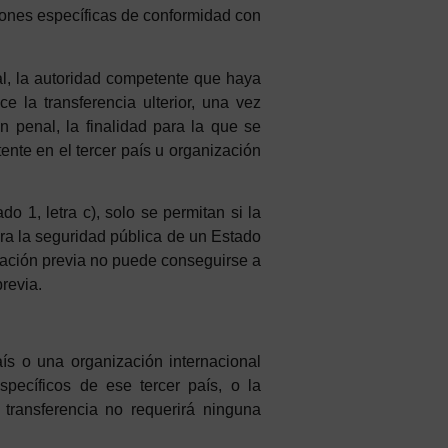
ciones específicas de conformidad con
l, la autoridad competente que haya
e la transferencia ulterior, una vez
n penal, la finalidad para la que se
tente en el tercer país u organización
o 1, letra c), solo se permitan si la
ra la seguridad pública de un Estado
ización previa no puede conseguirse a
revia.
aís o una organización internacional
specíficos de ese tercer país, o la
t
ransferencia
n
o
requerirá
n
in
guna