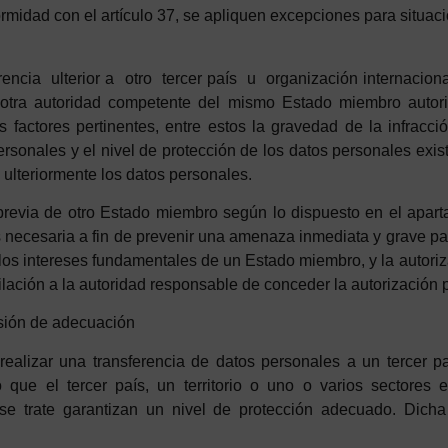
rmidad con el artículo 37, se apliquen excepciones para situa
encia ulterior a otro tercer país u organización internaciona
u otra autoridad competente del mismo Estado miembro autoric
os
fa
c
t
ores
pertinentes, entre estos la gravedad de la infracció
personales y el nivel de protección de los datos personales exis
n ulteriormente los datos personales.
previa de otro Estado miembro según lo dispuesto en el apartad
s necesaria a fin de prevenir una amenaza inmediata y grave pa
 los intereses fundamentales de un Estado miembro, y la autor
ilación a la autoridad responsable de conceder la autorización p
sión
d
e
ad
ecuación
realizar una transferencia de datos personales a un tercer p
ue el tercer país, un territorio o uno o varios sectores e
 se trate garantizan un nivel de protección adecuado.
Di
cha