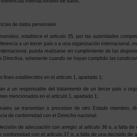
nsferencias internacionales de datos.
ncias
d
e
dat
os
p
ersonales
rsonales, establece el artículo 35, por las autoridades compe
erencia a un tercer país o a una organización internacional, inc
 internacional, pueda realizarse en cumplimiento de las dispo
te Directiva, solamente cuando se hayan cumplido las
condicio
os
f
in
es
establecidos en el artículo 1, apartado 1;
ran a un responsable del tratamiento de un tercer país u org
ines mencionados en el artículo 1, apartado 1;
onales se transmitan o procedan de otro Estado miembro,
d
i
ncia de conformidad con el Derecho nacional:
d
ecisión
d
e
ad
ecuación
con arreglo al artículo 36 o, a falta de
conformidad con el artículo 37 o, a falta de una decisión de a