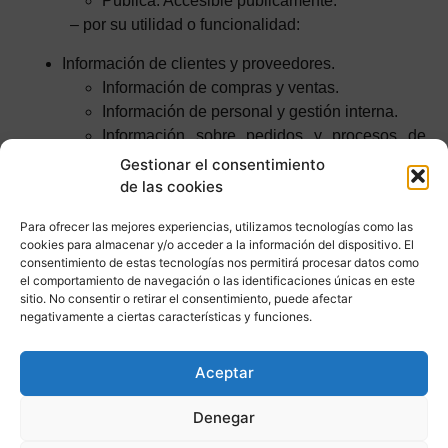
Pública. Accesible públicamente.
– por su utilidad o funcionalidad:
Información de clientes y proveedores.
Información de compras y ventas.
Información de personal y gestión interna.
Información sobre pedidos y procesos de
almacén.
Gestionar el consentimiento
– por el impacto por robo, borrado o pérdida:
de las cookies
daño de imagen
Para ofrecer las mejores experiencias, utilizamos tecnologías como las
cookies para almacenar y/o acceder a la información del dispositivo. El
consecuencias legales
consentimiento de estas tecnologías nos permitirá procesar datos como
consecuencias económicas
el comportamiento de navegación o las identificaciones únicas en este
paralización de la actividad
sitio. No consentir o retirar el consentimiento, puede afectar
negativamente a ciertas características y funciones.
3.- Clasificación de la información
Asignar a cada tipo de información una etiqueta según
Aceptar
los criterios de clasificación establecidos.
Denegar
4.- Tratamientos de seguridad disponibles